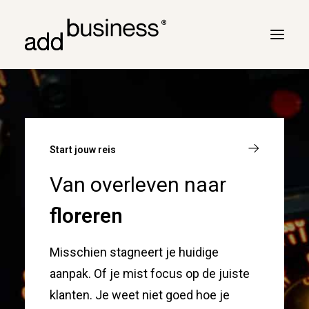
Jouw reis
Turbulentie
Start jouw reis
Vluchtplan
Van overleven naar
Vluchtbriefing
Cross border
floreren
Klanten
Misschien stagneert je huidige
Marc Neyrinck
aanpak. Of je mist focus op de juiste
Partners
klanten. Je weet niet goed hoe je
Logboek