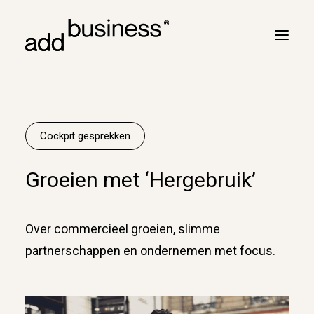
Jouw reis
Turbulentie
Cockpit gesprekken
Vluchtplan
Groeien met ‘Hergebruik’
Vluchtbriefing
Cross border
Over commercieel groeien, slimme
Klanten
partnerschappen en ondernemen met focus.
Marc Neyrinck
Partners
Logboek