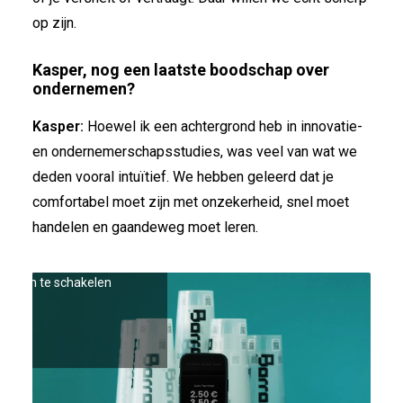
op zijn.
Kasper, nog een laatste boodschap over
ondernemen?
Kasper:
Hoewel ik een achtergrond heb in innovatie-
en ondernemerschapsstudies, was veel van wat we
deden vooral intuïtief. We hebben geleerd dat je
comfortabel moet zijn met onzekerheid, snel moet
handelen en gaandeweg moet leren.
ng cookies te accepteren en
houd in te schakelen