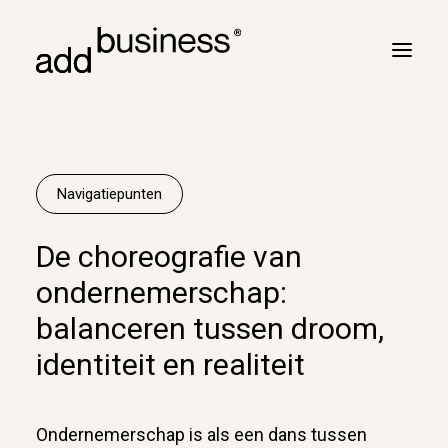
Jouw reis
Turbulentie
Navigatiepunten
Vluchtplan
De choreografie van
Vluchtbriefing
ondernemerschap:
Cross border
balanceren tussen droom,
Klanten
identiteit en realiteit
Marc Neyrinck
Partners
Ondernemerschap is als een dans tussen
Logboek