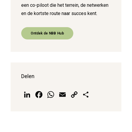
een co-piloot die het terrein, de netwerken
en de kortste route naar succes kent.
Ontdek de NBB Hub
Delen
LinkedIn
Facebook
WhatsApp
Email
Copy
Delen
Link