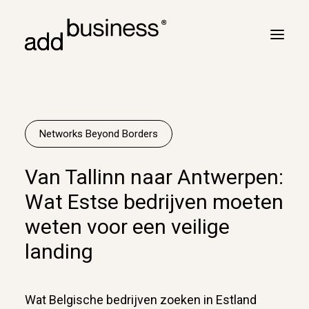
Jouw reis
Turbulentie
Networks Beyond Borders
Vluchtplan
Van Tallinn naar Antwerpen:
Vluchtbriefing
Wat Estse bedrijven moeten
Cross border
weten voor een veilige
Klanten
landing
Marc Neyrinck
Partners
Wat Belgische bedrijven zoeken in Estland
Logboek