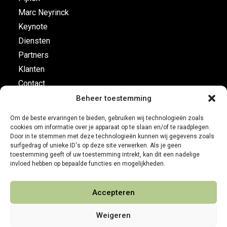
Marc Neyrinck
Keynote
Diensten
Partners
Klanten
Contact
Beheer toestemming
Vluchtplan
Om de beste ervaringen te bieden, gebruiken wij technologieën zoals
cookies om informatie over je apparaat op te slaan en/of te raadplegen.
Business Development
Door in te stemmen met deze technologieën kunnen wij gegevens zoals
surfgedrag of unieke ID's op deze site verwerken. Als je geen
Customer leadership
toestemming geeft of uw toestemming intrekt, kan dit een nadelige
Boordinstrumenten
invloed hebben op bepaalde functies en mogelijkheden.
Accepteren
Weigeren