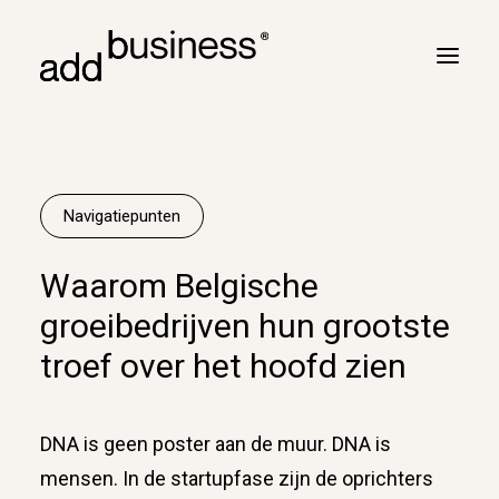
Jouw reis
Turbulentie
Navigatiepunten
Vluchtplan
Waarom Belgische
Vluchtbriefing
groeibedrijven hun grootste
Cross border
troef over het hoofd zien
Klanten
Marc Neyrinck
DNA is geen poster aan de muur. DNA is
Partners
mensen. In de startupfase zijn de oprichters
Logboek