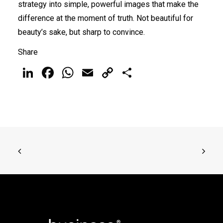
strategy into simple, powerful images that make the
difference at the moment of truth. Not beautiful for
beauty’s sake, but sharp to convince.
Share
LinkedIn
Facebook
WhatsApp
Email
Copy
Share
Link