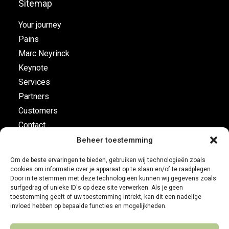
Sitemap
Your journey
Pains
Marc Neyrinck
Keynote
Services
Partners
Customers
Contact
Beheer toestemming
Flight plan
Om de beste ervaringen te bieden, gebruiken wij technologieën zoals
cookies om informatie over je apparaat op te slaan en/of te raadplegen.
Business Development
Door in te stemmen met deze technologieën kunnen wij gegevens zoals
surfgedrag of unieke ID's op deze site verwerken. Als je geen
Customer leadership
toestemming geeft of uw toestemming intrekt, kan dit een nadelige
On-board instruments
invloed hebben op bepaalde functies en mogelijkheden.