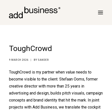
Your journey
ToughCrowd
Turbulence
Flight plan
9 MARCH 2026
|
BY
SANDER
Cross border
ToughCrowd is my partner when value needs to
Customers
become visible to the client. Stefaan Ooms, former
Marc Neyrinck
creative director with more than 25 years in
Partners
advertising and design, builds pitch visuals, campaign
concepts and brand identity that hit the mark. In joint
Logbook
projects with Add Business, we translate the cockpit