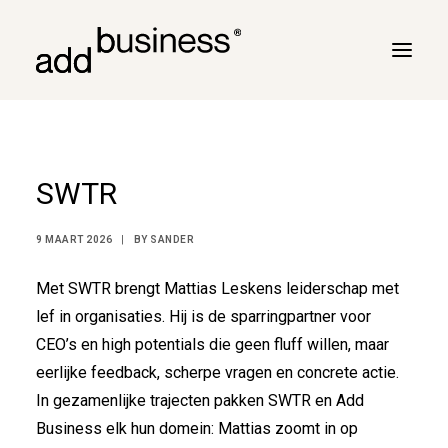
Jouw reis
SWTR
Turbulentie
Vluchtplan
9 MAART 2026
|
BY
SANDER
Vluchtbriefing
Met SWTR brengt Mattias Leskens leiderschap met
Cross border
lef in organisaties. Hij is de sparringpartner voor
Klanten
CEO’s en high potentials die geen fluff willen, maar
Marc Neyrinck
eerlijke feedback, scherpe vragen en concrete actie.
In gezamenlijke trajecten pakken SWTR en Add
Partners
Business elk hun domein: Mattias zoomt in op
Logboek