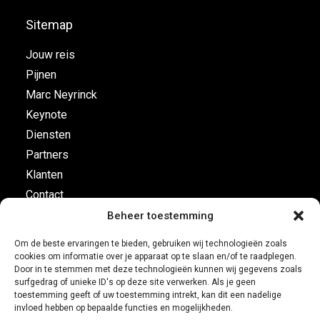
Sitemap
Jouw reis
Pijnen
Marc Neyrinck
Keynote
Diensten
Partners
Klanten
Contact
Beheer toestemming
Vluchtplan
Om de beste ervaringen te bieden, gebruiken wij technologieën zoals
cookies om informatie over je apparaat op te slaan en/of te raadplegen.
Business Development
Door in te stemmen met deze technologieën kunnen wij gegevens zoals
surfgedrag of unieke ID's op deze site verwerken. Als je geen
Customer leadership
toestemming geeft of uw toestemming intrekt, kan dit een nadelige
Boordinstrumenten
invloed hebben op bepaalde functies en mogelijkheden.