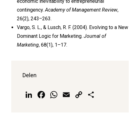
economic inevitability to entrepreneurial
contingency.
Academy of Management Review
,
26(2), 243–263.
Vargo, S. L., & Lusch, R. F. (2004). Evolving to a New
Dominant Logic for Marketing.
Journal of
Marketing
, 68(1), 1–17.
Delen
LinkedIn
Facebook
WhatsApp
Email
Copy
Delen
Link