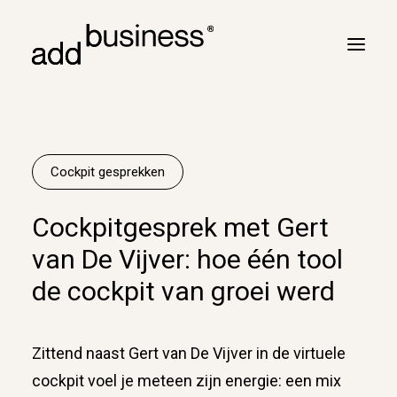
Jouw reis
Turbulentie
Cockpit gesprekken
Vluchtplan
Cockpitgesprek met Gert
Vluchtbriefing
van De Vijver: hoe één tool
Cross border
de cockpit van groei werd
Klanten
Marc Neyrinck
Zittend naast Gert van De Vijver in de virtuele
Partners
cockpit voel je meteen zijn energie: een mix
Logboek